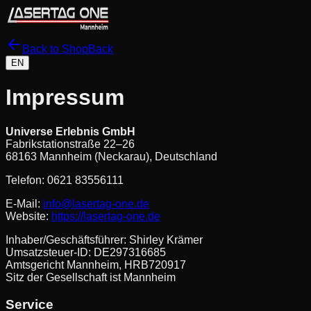
Back to Shop
Back
EN
Impressum
Universe Erlebnis GmbH
Fabrikstationstraße 22–26
68163 Mannheim (Neckarau), Deutschland
Telefon: 0621 83556111
E-Mail:
info@lasertag-one.de
Website:
https://lasertag-one.de
Inhaber/Geschäftsführer: Shirley Krämer
Umsatzsteuer-ID: DE297316685
Amtsgericht Mannheim, HRB720917
Sitz der Gesellschaft ist Mannheim
Service